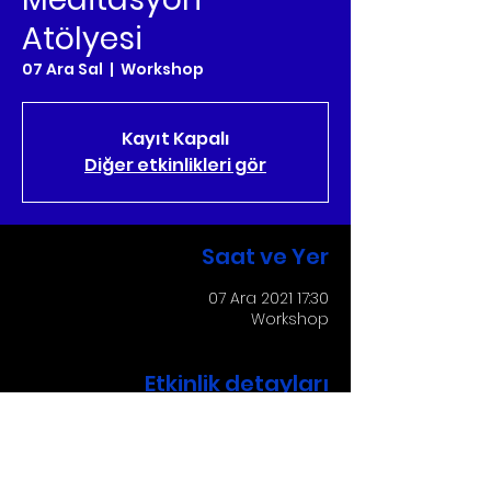
Atölyesi
07 Ara Sal
  |  
Workshop
Kayıt Kapalı
Diğer etkinlikleri gör
Saat ve Yer
07 Ara 2021 17:30
Workshop
Etkinlik detayları
 “Meditasyon Atölyesi” workshop 
etkinliğinde Yoga, Nefes ve 
Meditasyon Uzmanı Seçkin ÇELEBİ ile 7 